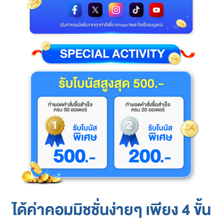
-
i
n
-
o
n
e
g
a
t
e
w
a
y
t
o
a
n
e
ได้ค่าคอมมิชชั่นง่ายๆ
เพียง 4 ขั้น
x
t