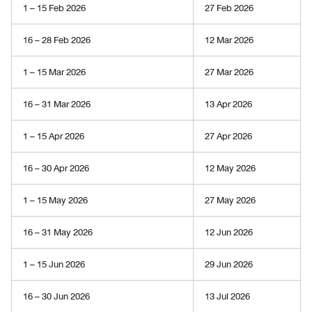
l
1 – 15 Feb 2026
27 Feb 2026
l
o
16 – 28 Feb 2026
12 Mar 2026
w
-
1 – 15 Mar 2026
27 Mar 2026
r
a
16 – 31 Mar 2026
13 Apr 2026
t
e
1 – 15 Apr 2026
27 Apr 2026
f
e
16 – 30 Apr 2026
12 May 2026
e
s
1 – 15 May 2026
27 May 2026
.
FAQs
16 – 31 May 2026
12 Jun 2026
H
1 – 15 Jun 2026
29 Jun 2026
o
w
16 – 30 Jun 2026
13 Jul 2026
c