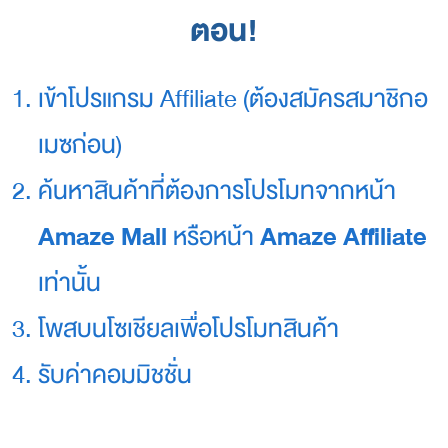
ตอน!
r
a
o
r
เข้าโปรแกรม Affiliate (ต้องสมัครสมาชิกอ
d
i
เมซก่อน)
n
a
ค้นหาสินค้าที่ต้องการโปรโมทจากหน้า
r
y
Amaze Mall
Amaze Affiliate
หรือหน้า
d
i
เท่านั้น
g
i
โพสบนโซเชียลเพื่อโปรโมทสินค้า
t
a
รับค่าคอมมิชชั่น
l
l
i
f