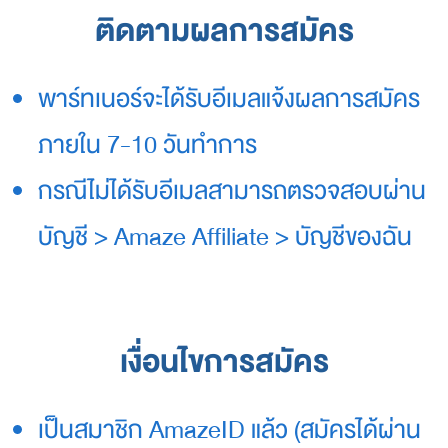
r
ติดตามผลการสมัคร
l
d
o
พาร์ทเนอร์จะได้รับอีเมลแจ้งผลการสมัคร
f
e
ภายใน 7-10 วันทำการ
x
c
กรณีไม่ได้รับอีเมลสามารถตรวจสอบผ่าน
l
u
s
บัญชี > Amaze Affiliate > บัญชีของฉัน
i
v
e
b
e
เงื่อนไขการสมัคร
n
e
f
เป็นสมาชิก AmazeID แล้ว (สมัครได้ผ่าน
i
t