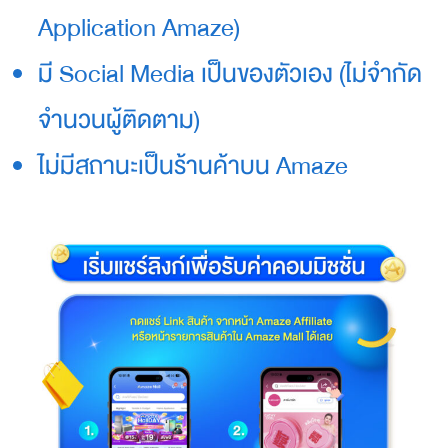
Application Amaze)
s
f
มี Social Media เป็นของตัวเอง (ไม่จำกัด
r
o
m
จำนวนผู้ติดตาม)
t
o
ไม่มีสถานะเป็นร้านค้าบน Amaze
p
-
t
i
e
r
p
a
r
t
n
e
r