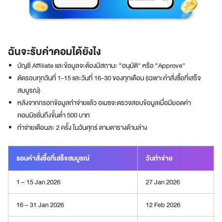
s
t
o
m
ฉันจะรับค่าคอมได้ยังไง
e
r
บัญชี Affiliate และข้อมูลจะต้องมีสถานะ “อนุมัติ” หรือ “Approve”
b
ตัดรอบทุกวันที่ 1-15 และวันที่ 16-30 ของทุกเดือน (เฉพาะคำสั่งซื้อที่เสร็จ
a
สมบูรณ์)
s
หลังจากกรอกข้อมูลทำจ่ายแล้ว อเมซจะตรวจสอบข้อมูลเมื่อมียอดค่า
e
คอมมิชชั่นถึงขั้นต่ำ 500 บาท
w
ทำจ่ายเดือนละ 2 ครั้ง ในวันศุกร์ ตามตารางด้านล่าง
i
t
h
รอบคำสั่งซื้อที่เสร็จสมบูรณ์
วันทำจ่าย
s
p
1 – 15 Jan 2026
27 Jan 2026
e
c
i
16 – 31 Jan 2026
12 Feb 2026
a