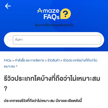
Skip
to
content
หน้า
ต้องการให้เราช่วยเหลืออย่างไร
หลัก
Search
ห
น้
า
ห
ลั
FAQs
>
คำสั่งซื้อ และการจัดการ
>
รีวิวสินค้า
>
รีวิวประเภทใดบ้างที่ถือว่าไม่
ก
เหมาะสม ?
เกี่ยว
รีวิวประเภทใดบ้างที่ถือว่าไม่เหมาะสม
กับ
?
อเมซ
ประเภทของรีวิวที่ถือว่าไม่เหมาะสม มีรายละเอียดดังนี้
A
m