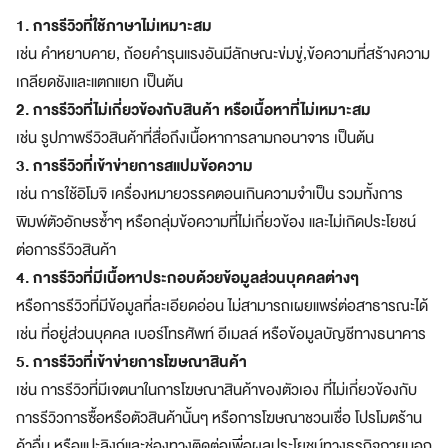
a
1. การรีวิวที่ใช้ภาษาไม่เหมาะสม
z
เช่น คำหยาบคาย, ถ้อยคำรุนแรงอันมีลักษณะข่มขู่,ข้อความที่สร้างความ
e
เกลียดชังและแตกแยก เป็นต้น
S
u
2. การรีวิวที่ไม่เกี่ยวข้องกับสินค้า หรือเนื้อหาที่ไม่เหมาะสม
p
เช่น รูปภาพรีวิวสินค้าที่สื่อถึงเนื้อหาการลามกอนาจาร เป็นต้น
e
3. การรีวิวที่เข้าข่ายการสแปมข้อความ
r
เช่น การใช้อิโมจิ เครื่องหมายวรรคตอนเกินความจำเป็น รวมทั้งการ
A
p
พิมพ์ตัวอักษรซ้ำๆ หรือกลุ่มข้อความที่ไม่เกี่ยวข้อง และไม่เกิดประโยชน์
p
ต่อการรีวิวสินค้า
แ
4. การรีวิวที่มีเนื้อหาประกอบด้วยข้อมูลส่วนบุคคลต่างๆ
อ
ป
หรือการรีวิวที่มีข้อมูลที่ละเอียดอ่อน ไม่สามารถเผยแพร่ต่อสาธารณะได้
เ
เช่น ที่อยู่ส่วนบุคคล เบอร์โทรศัพท์ อีเมลล์ หรือข้อมูลบัญชีทางธนาคาร
ดี
5. การรีวิวที่เข้าข่ายการโฆษณาสินค้า
ย
เช่น การรีวิวที่มีเจตนาในการโฆษณาสินค้าของตัวเอง ที่ไม่เกี่ยวข้องกับ
ว
ต
การรีวิวการซื้อหรือตัวสินค้านั้นๆ หรือการโฆษณาชวนเชื่อ โปรโมตร้าน
อ
ค้าอื่น หรือแปะลิงก์และช่องทางติดต่อเพื่อผลประโยชน์ทางธุรกิจภายนอก