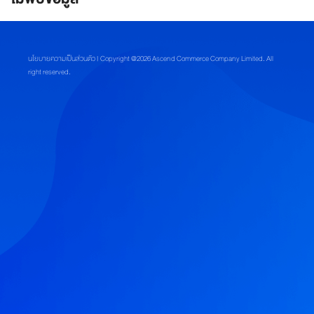
ชิ
กอ
เมซ
นโยบายความเป็นส่วนตัว
| Copyright @2026 Ascend Commerce Company Limited. All
right reserved.
ส
มั
ค
ร
ส
ม
า
ชิ
ก
อ
เ
ม
ซ
ที่
เ