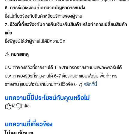
บ
6. การรีวิวเชิงลบที่เกิดจากปัญหาการขนส่ง
โ
ซึ่งไม่เกี่ยวข้องกับสินค้าหรือบริการของผู้ขาย
จ
ท
7. รีวิวที่เกี่ยวข้องกับการคืนเงิน/คืนสินค้า หรือทำการเปลี่ยนสินค้า
ย์
แล้ว
ทุ
ซึ่งพิสูจน์ได้ว่าผู้ขายไม่ได้มีความผิด
ก
ดิ
หมายเหตุ
⚠️
จิ
ทั
ประเภทของรีวิวที่รายงานได้ 1-5 สามารถรายงานบนแพลตฟอร์มได้
ล
ไ
ประเภทของรีวิวที่รายงานได้ 6-7 ต้องกรอกแบบฟอร์มเพื่อทำการ
ล
รายงาน (แบบฟอร์มรายงานการรีวิวข้อ 6-7)
คลิกที่นี่
ฟ์
ส
บทความนี้มีประโยชน์กับคุณหรือไม่
ไ
ใช่
ไม่ใช่
ต
ล์
บทความที่เกี่ยวข้อง
สมา
ไม่พบข้อมูล