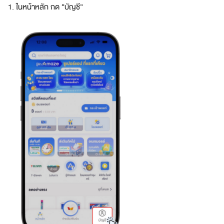
1. ในหน้าหลัก กด “บัญชี”
a
z
e
S
u
p
e
r
A
p
p
แ
อ
ป
เ
ดี
ย
ว
ต
อ