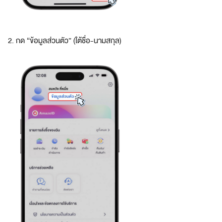
บ
โ
จ
ท
2. กด “ข้อมูลส่วนตัว” (ใต้ชื่อ-นามสกุล)
ย์
ทุ
ก
ดิ
จิ
ทั
ล
ไ
ล
ฟ์
ส
ไ
ต
ล์
สมา