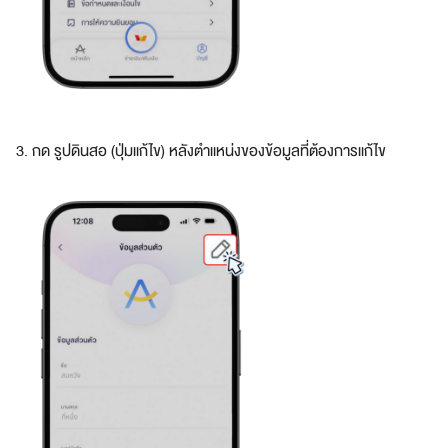
ชิ
กอ
เมซ
ส
มั
3. กด รูปดินสอ (ปุ่มแก้ไข) หลังตำแหน่งของข้อมูลที่ต้องการแก้ไข
ค
ร
ส
ม
า
ชิ
ก
อ
เ
ม
ซ
ที่
เ