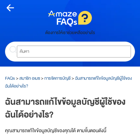
Skip
to
content
หน้า
ต้องการให้เราช่วยเหลืออย่างไร
หลัก
Search
ห
น้
า
ห
ลั
FAQs
>
สมาชิก อเมซ
>
การจัดการบัญชี
>
ฉันสามารถแก้ไขข้อมูลบัญชีผู้ใช้ของ
ก
ฉันได้อย่างไร?
เกี่ยว
ฉันสามารถแก้ไขข้อมูลบัญชีผู้ใช้ของ
กับ
ฉันได้อย่างไร?
อเมซ
คุณสามารถแก้ไขข้อมูลบัญชีของคุณได้ ตามขั้นตอนดังนี้
A
m