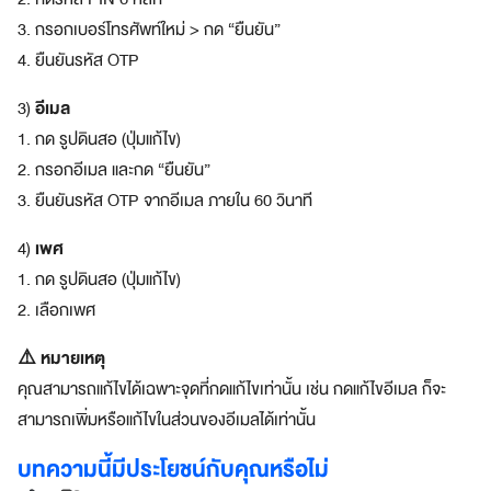
ก
พ
3. กรอกเบอร์โทรศัพท์ใหม่ > กด “ยืนยัน”
า
4. ยืนยันรหัส OTP
ร์
ท
อีเมล
3)
เ
1. กด รูปดินสอ (ปุ่มแก้ไข)
น
2. กรอกอีเมล และกด “ยืนยัน”
อ
ร์
3. ยืนยันรหัส OTP จากอีเมล ภายใน 60 วินาที
ชั้
น
เพศ
4)
นำ
1. กด รูปดินสอ (ปุ่มแก้ไข)
เปิด
2. เลือกเพศ
ร้า
⚠️ หมายเหตุ
นกับอ
คุณสามารถแก้ไขได้เฉพาะจุดที่กดแก้ไขเท่านั้น เช่น กดแก้ไขอีเมล ก็จะ
สามารถเพิ่มหรือแก้ไขในส่วนของอีเมลได้เท่านั้น
เม
บทความนี้มีประโยชน์กับคุณหรือไม่
ซม