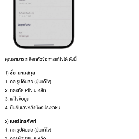
ดี
ย
ว
ร
ว
ม
ทุ
ก
สิ
คุณสามารถเลือกหัวข้อการแก้ไขได้ ดังนี้
ท
ธิ
ชื่อ-นามสกุล
1)
ป
1. กด รูปดินสอ (ปุ่มแก้ไข)
ร
2. กดรหัส PIN 6 หลัก
ะ
โ
3. แก้ไขข้อมูล
ย
4. ยืนยันเลขหลังบัตรประชาชน
ช
น์
เบอร์โทรศัพท์
2)
จ
1. กด รูปดินสอ (ปุ่มแก้ไข)
า
2. กดรหัส PIN 6 หลัก