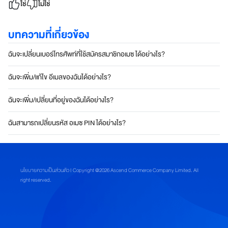
ใช่
ไม่ใช่
อลล์
บทความที่เกี่ยวข้อง
เ
ข้
ฉันจะเปลี่ยนเบอร์โทรศัพท์ที่ใช้สมัครสมาชิกอเมซ ได้อย่างไร?
า
ถึ
ง
ฉันจะเพิ่ม/แก้ไข อีเมลของฉันได้อย่างไร?
ฐ
า
ฉันจะเพิ่ม/เปลี่ยนที่อยู่ของฉันได้อย่างไร?
น
ลู
ฉันสามารถเปลี่ยนรหัส อเมซ PIN ได้อย่างไร?
ก
ค้
า
ที่
นโยบายความเป็นส่วนตัว
| Copyright @2026 Ascend Commerce Company Limited. All
ใ
right reserved.
ห
ญ่
ที่
สุ