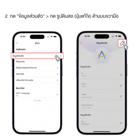
บ
โ
2. กด “ข้อมูลส่วนตัว” > กด รูปดินสอ (ปุ่มแก้ไข) ด้านบนขวามือ
จ
ท
ย์
ทุ
ก
ดิ
จิ
ทั
ล
ไ
ล
ฟ์
ส
ไ
ต
ล์
สมา