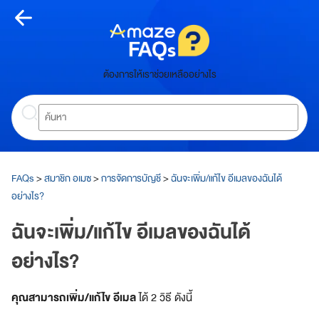
Skip
to
content
หน้า
ต้องการให้เราช่วยเหลืออย่างไร
หลัก
Search
ห
น้
า
ห
ลั
FAQs
>
สมาชิก อเมซ
>
การจัดการบัญชี
>
ฉันจะเพิ่ม/แก้ไข อีเมลของฉันได้
ก
อย่างไร?
เกี่ยว
ฉันจะเพิ่ม/แก้ไข อีเมลของฉันได้
กับ
อย่างไร?
อเมซ
คุณสามารถเพิ่ม/แก้ไข อีเมล
ได้ 2 วิธี
ดังนี้
A
m