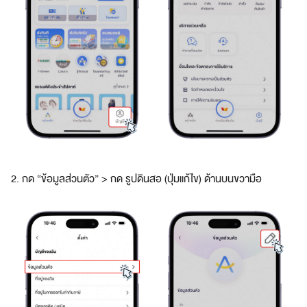
ด
ใ
น
ป
ร
ะ
เ
ท
ศ
พ
ร้
อ
2. กด “ข้อมูลส่วนตัว” > กด รูปดินสอ (ปุ่มแก้ไข) ด้านบนขวามือ
ม
ค่
า
ธ
ร
ร
ม
เ