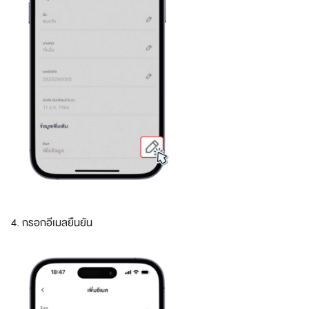
า
ร
ใ
ห้
อ
เ
ม
ซ
ช่
ว
ย
เ
ห
ลื
4. กรอกอีเมลยืนยัน
อ
อ
ย่
า
ง
ไ