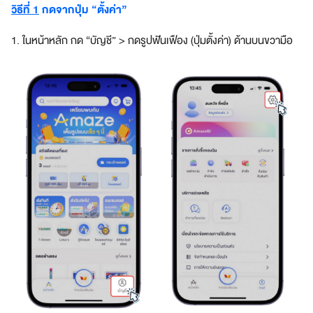
วิธีที่ 1
กดจากปุ่ม “ตั้งค่า”
a
z
1. ในหน้าหลัก กด “บัญชี” > กดรูปฟันเฟือง (ปุ่มตั้งค่า) ด้านบนขวามือ
e
S
u
p
e
r
A
p
p
แ
อ
ป
เ
ดี
ย
ว
ต
อ