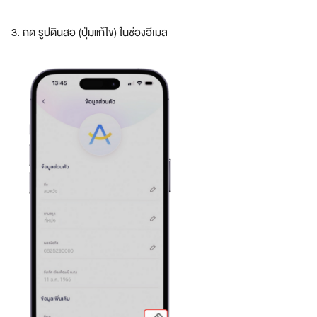
ชิ
3. กด รูปดินสอ (ปุ่มแก้ไข) ในช่องอีเมล
กอ
เมซ
ส
มั
ค
ร
ส
ม
า
ชิ
ก
อ
เ
ม
ซ
ที่
เ