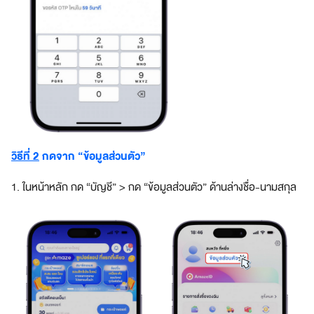
อลล์
เ
ข้
า
ถึ
ง
ฐ
า
น
วิธีที่ 2
กดจาก “ข้อมูลส่วนตัว”
ลู
ก
1. ในหน้าหลัก กด “บัญชี” > กด “ข้อมูลส่วนตัว” ด้านล่างชื่อ-นามสกุล
ค้
า
ที่
ใ
ห
ญ่
ที่
สุ