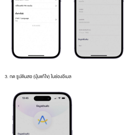
นี
ย
ม
อั
ต
ร
า
พิ
เ
ศ
ษ
3. กด รูปดินสอ (ปุ่มแก้ไข) ในช่องอีเมล
คำถาม
พบ
บ่อย
ต้
อ
ง
ก