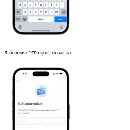
ก
พ
า
ร์
ท
เ
น
อ
ร์
5. ยืนยันรหัส OTP ที่ถูกส่งมาทางอีเมล
ชั้
น
นำ
เปิด
ร้า
นกับอ
เม
ซม