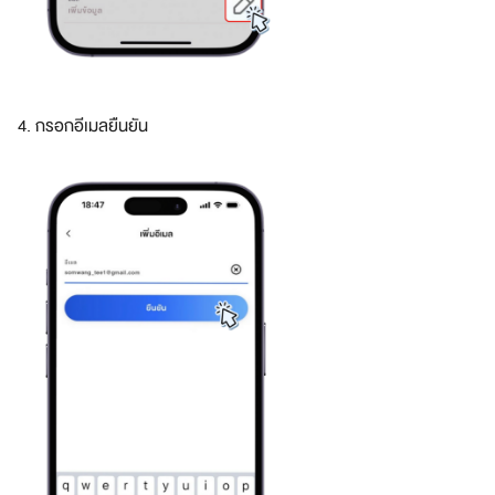
ดี
ย
ว
ร
ว
4. กรอกอีเมลยืนยัน
ม
ทุ
ก
สิ
ท
ธิ
ป
ร
ะ
โ
ย
ช
น์
จ
า