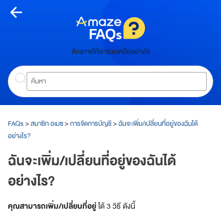
Skip
to
content
หน้า
ต้องการให้เราช่วยเหลืออย่างไร
หลัก
Search
ห
น้
า
ห
ลั
FAQs
>
สมาชิก อเมซ
>
การจัดการบัญชี
>
ฉันจะเพิ่ม/เปลี่ยนที่อยู่ของฉันได้
ก
อย่างไร?
เกี่ยว
ฉันจะเพิ่ม/เปลี่ยนที่อยู่ของฉันได้
กับ
อย่างไร?
อเมซ
คุณสามารถเพิ่ม/เปลี่ยนที่อยู่
ได้ 3 วิธี ดังนี้
A
m