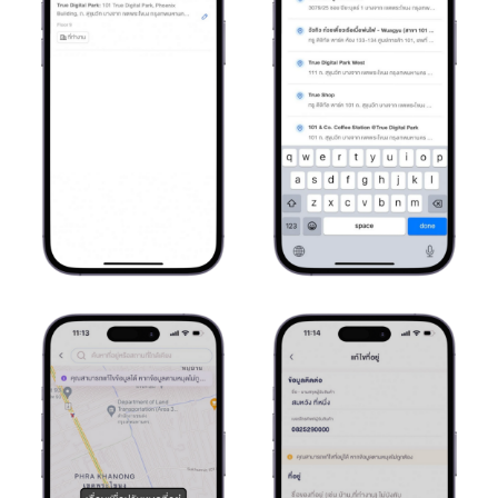
อลล์
เ
ข้
า
ถึ
ง
ฐ
า
น
ลู
ก
ค้
า
ที่
ใ
ห
ญ่
ที่
สุ