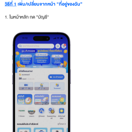
วิธีที่ 1
เพิ่ม/เปลี่ยนจากหน้า “ที่อยู่ของฉัน”
a
z
1. ในหน้าหลัก กด “บัญชี”
e
S
u
p
e
r
A
p
p
แ
อ
ป
เ
ดี
ย
ว
ต
อ