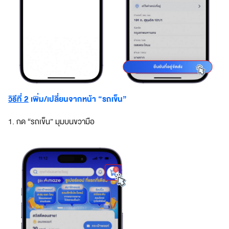
นี
ย
ม
อั
ต
ร
า
พิ
เ
วิธีที่ 2
เพิ่ม/เปลี่ยนจากหน้า “รถเข็น”
ศ
ษ
1. กด “รถเข็น” มุมบนขวามือ
คำถาม
พบ
บ่อย
ต้
อ
ง
ก