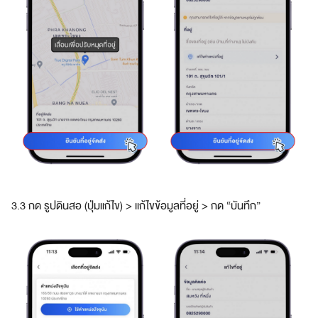
3.3 กด รูปดินสอ (ปุ่มแก้ไข) > แก้ไขข้อมูลที่อยู่ > กด “บันทึก”