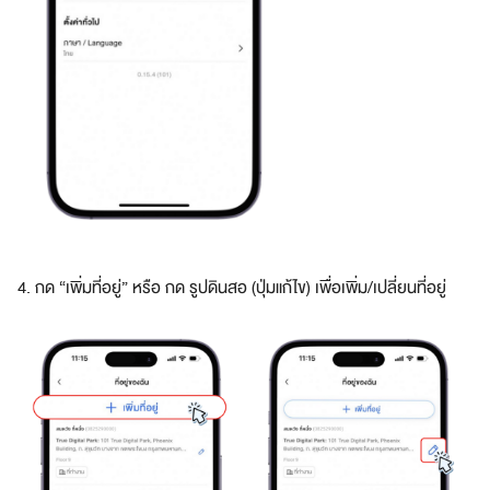
ดี
ย
ว
ร
ว
ม
ทุ
ก
สิ
ท
ธิ
ป
4. กด “เพิ่มที่อยู่” หรือ กด รูปดินสอ (ปุ่มแก้ไข) เพื่อเพิ่ม/เปลี่ยนที่อยู่
ร
ะ
โ
ย
ช
น์
จ
า