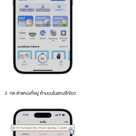
า
ร
ใ
ห้
อ
เ
ม
ซ
ช่
ว
ย
เ
ห
ลื
2. กด ตำแหน่งที่อยู่ ด้านบนในแถบสีเขียว
อ
อ
ย่
า
ง
ไ