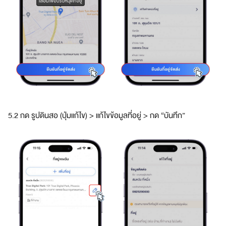
ด
ใ
น
ป
ร
ะ
เ
ท
ศ
พ
5.2 กด รูปดินสอ (ปุ่มแก้ไข) > แก้ไขข้อมูลที่อยู่ > กด “บันทึก”
ร้
อ
ม
ค่
า
ธ
ร
ร
ม
เ