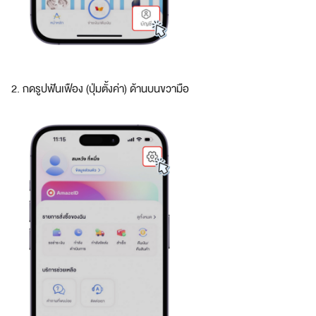
บ
โ
จ
ท
ย์
ทุ
2. กดรูปฟันเฟือง (ปุ่มตั้งค่า) ด้านบนขวามือ
ก
ดิ
จิ
ทั
ล
ไ
ล
ฟ์
ส
ไ
ต
ล์
สมา