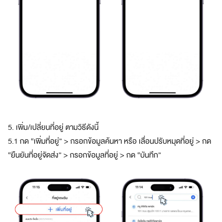
ก
พ
า
ร์
ท
เ
น
อ
ร์
ชั้
น
นำ
5. เพิ่ม/เปลี่ยนที่อยู่ ตามวิธีดังนี้
เปิด
5.1 กด “เพิ่มที่อยู่” > กรอกข้อมูลค้นหา หรือ เลื่อนปรับหมุดที่อยู่ > กด
“ยืนยันที่อยู่จัดส่ง” > กรอกข้อมูลที่อยู่ > กด “บันทึก”
ร้า
นกับอ
เม
ซม