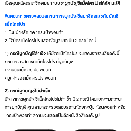
ระบบจะผูกบัญชีแม็คโครโปรให้อัตโนมัติ
เมื่อคุณสมัครสมาชิกอเมซ
a
z
ขั้นตอนการตรวจสอบสถานะการผูกบัญชีสมาชิกอเมซกับบัญชี
e
แม็คโครโปร
S
u
1. ในหน้าหลัก กด “กระเป๋าพอยท์”
p
2. ใต้บัตรแม็คโครโปร แสดงข้อมูลแยกเป็น 2 กรณี ดังนี้
e
r
1) กรณีผูกบัญชีสำเร็จ
ใต้บัตรแม็คโครโปร จะแสดงรายละเอียดดังนี้
A
• หมายเลขสมาชิกแม็คโครโปร ที่ผูกบัญชี
p
p
• จำนวนแม็คโครโปร พอยท์
แ
• มูลค่าของแม็คโครโปร พอยท์
อ
ป
2) กรณีผูกบัญชีไม่สำเร็จ
เ
ปัญหาการผูกบัญชีแม็คโครโปรไม่สำเร็จ มี 2 กรณี โดยแยกตามสถานะ
ดี
การผูกบัญชี คุณสามารถตรวจสอบสถานะโดยกดปุ่ม “โอนพอยท์” หรือ
ย
ว
“กระเป๋าพอยท์” สถานะจะแสดงเป็นตัวหนังสือสีแดงดังรูป:
ต
อ