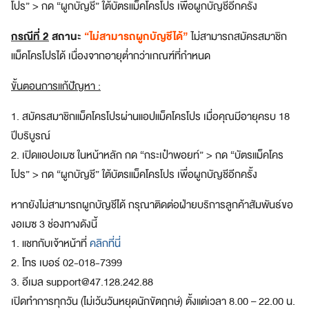
โปร” > กด “ผูกบัญชี” ใต้บัตรแม็คโครโปร เพื่อผูกบัญชีอีกครั้ง
ดี
ย
กรณีที่ 2
สถานะ
“ไม่สามารถผูกบัญชีได้”
ไม่สามารถสมัครสมาชิก
ว
ร
แม็คโครโปรได้ เนื่องจากอายุต่ำกว่าเกณฑ์ที่กำหนด
ว
ม
ขั้นตอนการแก้ปัญหา :
ทุ
ก
1. สมัครสมาชิกแม็คโครโปรผ่านแอปแม็คโครโปร เมื่อคุณมีอายุครบ 18
สิ
ปีบริบูรณ์
ท
2. เปิดแอปอเมซ ในหน้าหลัก กด “กระเป๋าพอยท์” > กด “บัตรแม็คโคร
ธิ
ป
โปร” > กด “ผูกบัญชี” ใต้บัตรแม็คโครโปร เพื่อผูกบัญชีอีกครั้ง
ร
ะ
หากยังไม่สามารถผูกบัญชีได้ กรุณาติดต่อฝ่ายบริการลูกค้าสัมพันธ์ขอ
โ
งอเมซ 3 ช่องทางดังนี้
ย
1. แชทกับเจ้าหน้าที่
คลิกที่นี่
ช
2. โทร เบอร์ 02-018-7399
น์
จ
3. อีเมล
support@47.128.242.88
า
เปิดทำการทุกวัน (ไม่เว้นวันหยุดนักขัตฤกษ์) ตั้งแต่เวลา 8.00 – 22.00 น.