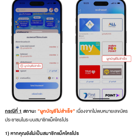
บ
โ
จ
ท
ย์
ทุ
ก
ดิ
จิ
ทั
ล
ไ
ล
ฟ์
ส
ไ
กรณีที่ 1
สถานะ
“ผูกบัญชีไม่สำเร็จ”
เนื่องจากไม่พบหมายเลขบัตร
ต
ล์
ประชาชนในระบบสมาชิกแม็คโครโปร
สมา
1) หากคุณยังไม่เป็นสมาชิกแม็คโครโปร