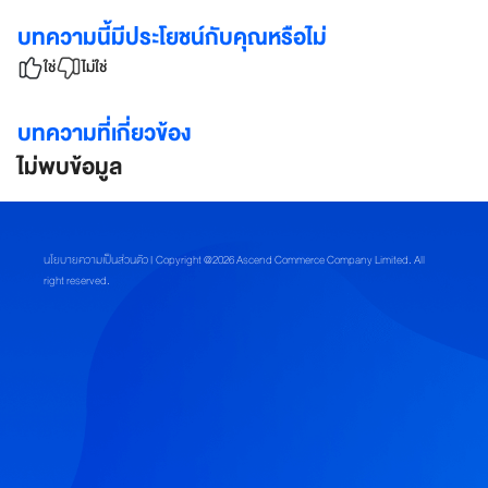
ก
พ
บทความนี้มีประโยชน์กับคุณหรือไม่
า
ใช่
ไม่ใช่
ร์
ท
เ
บทความที่เกี่ยวข้อง
น
ไม่พบข้อมูล
อ
ร์
ชั้
น
นโยบายความเป็นส่วนตัว
| Copyright @2026 Ascend Commerce Company Limited. All
นำ
right reserved.
เปิด
ร้า
นกับอ
เม
ซม