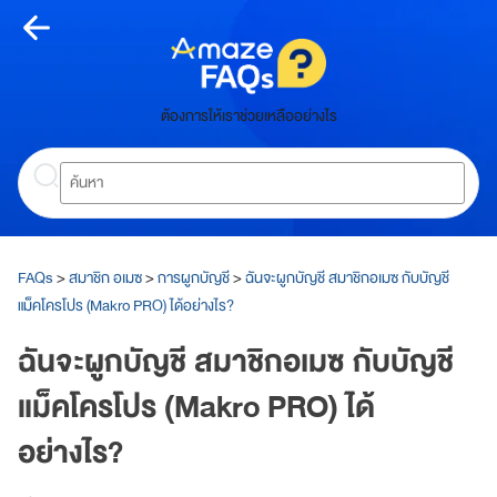
Skip
to
content
หน้า
ต้องการให้เราช่วยเหลืออย่างไร
หลัก
Search
ห
น้
า
ห
ลั
FAQs
>
สมาชิก อเมซ
>
การผูกบัญชี
>
ฉันจะผูกบัญชี สมาชิกอเมซ กับบัญชี
ก
แม็คโครโปร (Makro PRO) ได้อย่างไร?
เกี่ยว
ฉันจะผูกบัญชี สมาชิกอเมซ กับบัญชี
กับ
แม็คโครโปร (Makro PRO) ได้
อเมซ
อย่างไร?
A
m