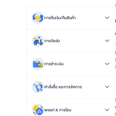
p
p
แ
อ
การคืนเงิน/คืนสินค้า
ป
เ
ดี
การคืนเงิน
ย
การจัดส่ง
ว
วิธีการขอคืนเงิน/คืนสินค้า
ต
อ
วิธีการส่งสินค้าคืน
การติดตามสินค้า
บ
เงื่อนไข/นโยบายการคืนเงิน/คืนสินค้า
โ
การชำระเงิน
คำถามทั่วไปเกี่ยวกับการจัดส่งสินค้า
จ
ท
รูปแบบการจัดส่งสินค้า
ย์
การชำระเงินด้วยทรูมันนี่
ทุ
คำสั่งซื้อ และการจัดการ
ก
การชำระเงินด้วยบัตรเครดิต / เดบิต
ดิ
จิ
คำถามทั่วไปเกี่ยวกับการชำระเงิน
ช้อปดีมีคืน (e-Tax Invoice)
ทั
ช่องทางการชำระเงิน
ล
พอยท์ & การโอน
ยกเลิกคำสั่งซื้อ
ไ