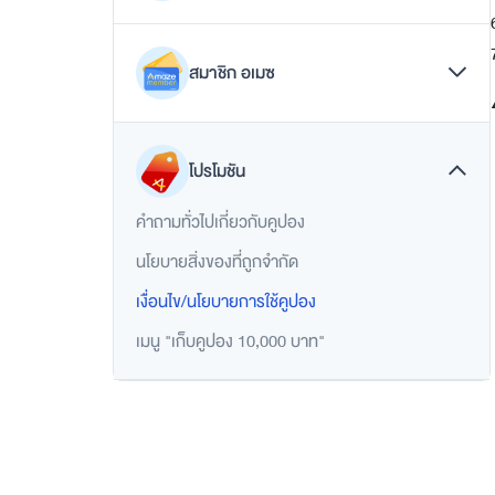
ปัญหาเกี่ยวกับการชำระเงิน
ล
รีวิวสินค้า
ฟ์
การคืนอเมซพอยท์
ส
สั่งซื้อสินค้า
สมาชิก อเมซ
ไ
การสะสมอเมซพอยท์
ต
เปลี่ยนแปลงคำสั่งซื้อ
นโยบายการใช้อเมซพอยท์
ล์
การจัดการบัญชี
ปัญหาการใช้หรือโอนพอยท์
โปรโมชัน
การผูกบัญชี
สมา
วันหมดอายุ
คำถามทั่วไปเกี่ยวกับคูปอง
บัญชีอเมซของฉัน
วิธีการใช้หรือโอนพอยท์
ชิ
นโยบายสิ่งของที่ถูกจำกัด
ปัญหาการผูกบัญชี
เกี่ยวกับอเมซพอยท์
เงื่อนไข/นโยบายการใช้คูปอง
ปัญหาความปลอดภัยของบัญชี
กอ
เมนู "เก็บคูปอง 10,000 บาท"
เมซ
ส
มั
ค
ร