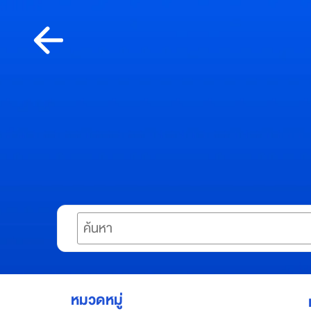
Skip
to
content
เกี่ยว
กับอ
เมซ
A
m
a
z
Search
e
S
u
p
e
r
หมวดหมู่
A