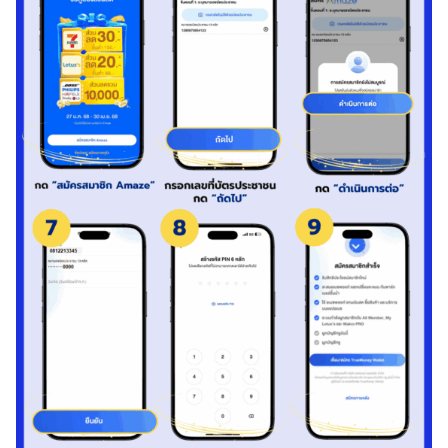
ชิ
กอ
เมซ
ส
มั
ค
ร
ส
ม
า
ชิ
ก
อ
เ
ม
ซ
ที่
เ