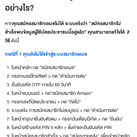
อย่างไร?
a
z
e
คุณสมัครสมาชิกอเมซไม่ได้ ระบบแจ้งว่า “สมัครสมาชิกไม่
หาก
S
สำเร็จพบข้อมูลผู้ใช้บัตรประชาชนนี้อยู่แล้ว” คุณสามารถแก้ไขได้ 2
u
p
วิธี
ดังนี้
e
r
กรณีที่ 1 คุณยังไม่ได้เข้าสู่ระบบสมาชิกอเมซ
A
p
ในหน้าหลัก กด “สมัครสมาชิกอเมซ”
p
กรอกเบอร์โทรศัพท์ > กด “ดำเนินการต่อ”
แ
ยืนยันรหัส OTP ภายใน 60 วินาที
อ
ป
ในหน้าแบนเนอร์ > กด“สมัครสมาชิก Amaze”
เ
กรอกเลขที่บัตรประชาชน > กด “ถัดไป”
ดี
ระบบแจ้ง การสมัครสมาชิกไม่สมบูรณ์ > กด “ดำเนินการต่อ”
ย
ในหน้ากรุณายืนยันตัวตน > กรอกวันเดือนปีเกิด > กด “ยืนยัน”
ว
ต
ในหน้าสร้างรหัส PIN 6 หลัก > ตั้งค่าและยืนยันรหัส PIN
อ
ในหน้าสมัครสมาชิกสำเร็จ > กด “สมัครภายหลัง” เพื่อเข้าหน้าหลัก