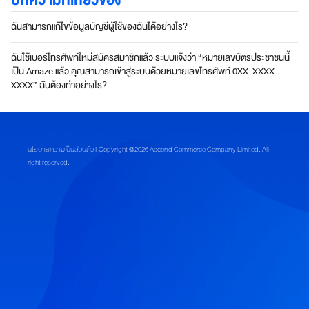
บทความที่เกี่ยวข้อง
นี
ย
ฉันสามารถแก้ไขข้อมูลบัญชีผู้ใช้ของฉันได้อย่างไร?
ม
อั
ฉันใช้เบอร์โทรศัพท์ใหม่สมัครสมาชิกแล้ว ระบบแจ้งว่า “หมายเลขบัตรประชาชนนี้
ต
เป็น Amaze แล้ว คุณสามารถเข้าสู่ระบบด้วยหมายเลขโทรศัพท์ 0XX-XXXX-
ร
XXXX” ฉันต้องทำอย่างไร?
า
พิ
เ
ศ
นโยบายความเป็นส่วนตัว
| Copyright @2026 Ascend Commerce Company Limited. All
ษ
right reserved.
คำถาม
พบ
บ่อย
ต้
อ
ง
ก