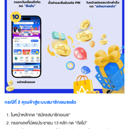
ดี
ย
ว
ร
ว
ม
ทุ
ก
สิ
ท
ธิ
ป
ร
ะ
โ
ย
กรณีที่ 2 คุณเข้าสู่ระบบสมาชิกอเมซแล้ว
ช
น์
ในหน้าหลักกด “สมัครสมาชิกอเมซ”
จ
กรอกเลขที่บัตรประชาชน 13 หลัก กด “ถัดไป”
า