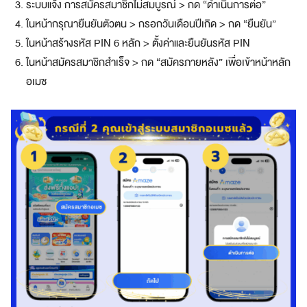
ก
ระบบแจ้ง การสมัครสมาชิกไม่สมบูรณ์ > กด “ดำเนินการต่อ”
พ
ในหน้ากรุณายืนยันตัวตน > กรอกวันเดือนปีเกิด > กด “ยืนยัน”
า
ในหน้าสร้างรหัส PIN 6 หลัก > ตั้งค่าและยืนยันรหัส PIN
ร์
ท
ในหน้าสมัครสมาชิกสำเร็จ > กด “สมัครภายหลัง” เพื่อเข้าหน้าหลัก
เ
อเมซ
น
อ
ร์
ชั้
น
นำ
เปิด
ร้า
นกับอ
เม
ซม