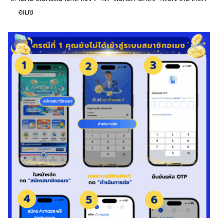
บ
อเมซ
โ
จ
ท
ย์
ทุ
ก
ดิ
จิ
ทั
ล
ไ
ล
ฟ์
ส
ไ
ต
ล์
สมา