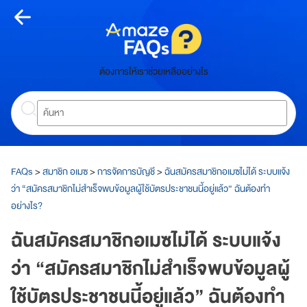
Skip
to
content
หน้า
ต้องการให้เราช่วยเหลืออย่างไร
หลัก
Search
ห
น้
า
ห
ลั
FAQs
>
สมาชิก อเมซ
>
การจัดการบัญชี
>
ฉันสมัครสมาชิกอเมซไม่ได้ ระบบแจ้ง
ก
ว่า “สมัครสมาชิกไม่สำเร็จพบข้อมูลผู้ใช้บัตรประชาชนนี้อยู่แล้ว” ฉันต้องทำ
อย่างไร?
เกี่ยว
ฉันสมัครสมาชิกอเมซไม่ได้ ระบบแจ้ง
กับ
ว่า “สมัครสมาชิกไม่สำเร็จพบข้อมูลผู้
อเมซ
ใช้บัตรประชาชนนี้อยู่แล้ว” ฉันต้องทำ
A
m