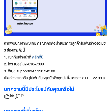
ด
ใ
น
ป
ร
ะ
เ
ท
หากพบปัญหาเพิ่มเติม กรุณาติดต่อฝ่ายบริการลูกค้าสัมพันธ์ของอเมซ
ศ
3 ช่องทางดังนี้
พ
1. แชทกับเจ้าหน้าที่
คลิกที่นี่
ร้
อ
2. โทร เบอร์ 02-018-7399
ม
3. อีเมล
support@47.128.242.88
ค่
เปิดทำการทุกวัน (ไม่เว้นวันหยุดนักขัตฤกษ์) ตั้งแต่เวลา 8.00 – 22.00 น.
า
ธ
บทความนี้มีประโยชน์กับคุณหรือไม่
ร
ร
ใช่
ไม่ใช่
ม
เ