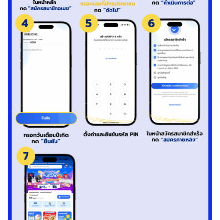
อลล์
เ
ข้
า
ถึ
ง
ฐ
า
น
ลู
ก
ค้
า
ที่
ใ
ห
ญ่
ที่
สุ