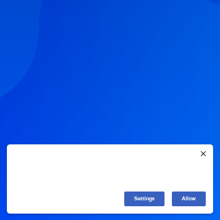
ดี
ย
ว
ร
ว
ม
ทุ
ก
สิ
ท
ธิ
ป
ร
ะ
โ
ย
ช
น์
จ
Settings
Allow
า