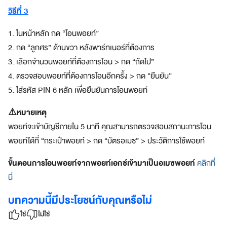
บ
วิธีที่ 3
โ
จ
1. ในหน้าหลัก กด “โอนพอยท์”
ท
2. กด “ลูกศร” ด้านขวา
หลังพาร์ทเนอร์ที่ต้องการ
ย์
ทุ
3. เลือกจำนวนพอยท์ที่ต้องการโอน > กด “ถัดไป”
ก
4. ตรวจสอบพอยท์ที่ต้องการโอนอีกครั้ง > กด “ยืนยัน”
ดิ
5. ใส่รหัส PIN 6 หลัก เพื่อยืนยันการโอนพอยท์
จิ
ทั
⚠️หมายเหตุ
ล
พอยท์จะเข้าบัญชีภายใน 5 นาที คุณสามารถตรวจสอบสถานะการโอน
ไ
ล
พอยท์ได้ที่ “กระเป๋าพอยท์ > กด “บัตรอเมซ” > ประวัติการใช้พอยท์
ฟ์
ส
ขั้นตอนการโอนพอยท์จากพอยท์เอกซ์เข้ามาเป็นอเมซพอยท์
คลิกที่
ไ
นี่
ต
ล์
บทความนี้มีประโยชน์กับคุณหรือไม่
สมา
ใช่
ไม่ใช่