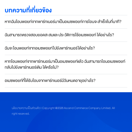
ชิ
บทความที่เกี่ยวข้อง
กอ
หากฉันโอนพอยท์จากพาร์ทเนอร์มาเป็นอเมซพอยท์การโอนจะสำเร็จในกี่นาที?
เมซ
ฉันสามารถตรวจสอบยอดสะสมและประวัติการใช้อเมซพอยท์ ได้อย่างไร?
ส
มั
ฉันจะโอนพอยท์จากอเมซพอยท์ไปยังพาร์ทเนอร์ได้อย่างไร?
ค
ร
หากโอนพอยท์จากพาร์ทเนอร์มาเป็นอเมซพอยท์แล้ว ฉันสามารถโอนอเมซพอยท์
ส
กลับไปยังพาร์ทเนอร์เดิม ได้หรือไม่?
ม
า
อเมซพอยท์ที่ได้รับโอนจากพาร์ทเนอร์มีวันหมดอายุอย่างไร?
ชิ
ก
อ
เ
ม
นโยบายความเป็นส่วนตัว
| Copyright @2026 Ascend Commerce Company Limited. All
right reserved.
ซ
ที่
เ