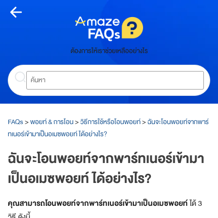
Skip
to
content
หน้า
ต้องการให้เราช่วยเหลืออย่างไร
หลัก
Search
ห
น้
า
ห
ลั
FAQs
>
พอยท์ & การโอน
>
วิธีการใช้หรือโอนพอยท์
>
ฉันจะโอนพอยท์จากพาร์
ก
ทเนอร์เข้ามาเป็นอเมซพอยท์ ได้อย่างไร?
เกี่ยว
ฉันจะโอนพอยท์จากพาร์ทเนอร์เข้ามา
กับ
เป็นอเมซพอยท์ ได้อย่างไร?
อเมซ
คุณสามารถโอนพอยท์จากพาร์ทเนอร์เข้ามาเป็นอเมซพอยท์
ได้ 3
A
m
วิธี
ดังนี้