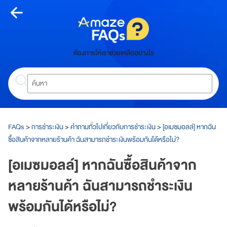
Skip
to
content
หน้า
ต้องการให้เราช่วยเหลืออย่างไร
หลัก
Search
ห
น้
า
ห
ลั
FAQs
>
การชำระเงิน
>
คำถามทั่วไปเกี่ยวกับการชำระเงิน
>
[อเมซมอลล์] หากฉัน
ก
ซื้อสินค้าจากหลายร้านค้า ฉันสามารถชำระเงินพร้อมกันได้หรือไม่?
เกี่ยว
[อเมซมอลล์] หากฉันซื้อสินค้าจาก
กับ
หลายร้านค้า ฉันสามารถชำระเงิน
อเมซ
พร้อมกันได้หรือไม่?
A
m