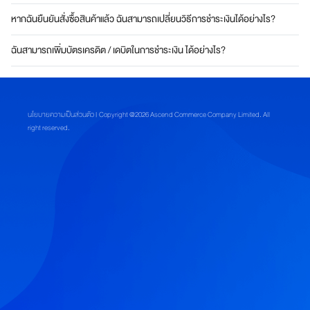
บ
หากฉันยืนยันสั่งซื้อสินค้าแล้ว ฉันสามารถเปลี่ยนวิธีการชำระเงินได้อย่างไร?
โ
จ
ฉันสามารถเพิ่มบัตรเครดิต / เดบิตในการชำระเงิน ได้อย่างไร?
ท
ย์
ทุ
ก
ดิ
นโยบายความเป็นส่วนตัว
| Copyright @2026 Ascend Commerce Company Limited. All
จิ
right reserved.
ทั
ล
ไ
ล
ฟ์
ส
ไ
ต
ล์
สมา