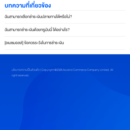
ชิ
บทความที่เกี่ยวข้อง
กอ
ฉันสามารถเลือกชำระเงินปลายทางได้หรือไม่?
เมซ
ฉันสามารถชำระเงินด้วยทรูมันนี่ ได้อย่างไร?
ส
[อเมซมอลล์] ข้อควรระวังในการชำระเงิน
มั
ค
ร
ส
ม
นโยบายความเป็นส่วนตัว
| Copyright @2026 Ascend Commerce Company Limited. All
า
right reserved.
ชิ
ก
อ
เ
ม
ซ
ที่
เ