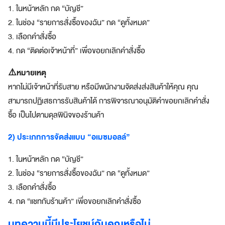
1. ในหน้าหลัก กด “บัญชี”
a
z
2. ในช่อง “รายการสั่งซื้อของฉัน” กด “ดูทั้งหมด”
e
3. เลือกคำสั่งซื้อ
S
4. กด “ติดต่อเจ้าหน้าที่” เพื่อขอยกเลิกคำสั่งซื้อ
u
p
⚠️หมายเหตุ
e
r
หากไม่มีเจ้าหน้าที่รับสาย หรือมีพนักงานจัดส่งส่งสินค้าให้คุณ คุณ
A
สามารถปฏิเสธการรับสินค้าได้ การพิจารณาอนุมัติคำขอยกเลิกคำสั่ง
p
ซื้อ เป็นไปตามดุลพินิจของร้านค้า
p
แ
2) ประเภทการจัดส่งแบบ “อเมซมอลล์”
อ
ป
1. ในหน้าหลัก กด “บัญชี”
เ
2. ในช่อง “รายการสั่งซื้อของฉัน” กด “ดูทั้งหมด”
ดี
ย
3. เลือกคำสั่งซื้อ
ว
4. กด “แชทกับร้านค้า” เพื่อขอยกเลิกคำสั่งซื้อ
ต
อ
บทความนี้มีประโยชน์กับคุณหรือไม่