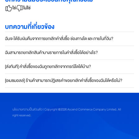
บ
ใช่
ไม่ใช่
โ
จ
ท
บทความที่เกี่ยวข้อง
ย์
ทุ
ฉันจะได้รับเงินคืนจากการยกเลิกคำสั่งซื้อ ช่องทางใด และภายในกี่วัน?
ก
ดิ
ฉันสามารถยกเลิกสินค้าบางรายการในคำสั่งซื้อได้อย่างไร?
จิ
ทั
[ส่งทันที] คำสั่งซื้อของฉันถูกยกเลิกจากกรณีใดได้บ้าง?
ล
ไ
[อเมซมอลล์] ร้านค้าสามารถปฏิเสธคำขอยกเลิกคำสั่งซื้อของฉันได้หรือไม่?
ล
ฟ์
ส
ไ
นโยบายความเป็นส่วนตัว
| Copyright @2026 Ascend Commerce Company Limited. All
ต
right reserved.
ล์
สมา