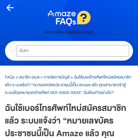
Skip
to
content
หน้า
ต้องการให้เราช่วยเหลืออย่างไร
หลัก
Search
ห
น้
า
ห
ลั
FAQs
>
สมาชิก อเมซ
>
การจัดการบัญชี
>
ฉันใช้เบอร์โทรศัพท์ใหม่สมัครสมาชิก
ก
แล้ว ระบบแจ้งว่า “หมายเลขบัตรประชาชนนี้เป็น Amaze แล้ว คุณสามารถเข้าสู่
ระบบด้วยหมายเลขโทรศัพท์ 0XX-XXXX-XXXX” ฉันต้องทำอย่างไร?
เกี่ยว
ฉันใช้เบอร์โทรศัพท์ใหม่สมัครสมาชิก
กับ
แล้ว ระบบแจ้งว่า “หมายเลขบัตร
อเมซ
ประชาชนนี้เป็น Amaze แล้ว คุณ
A
m