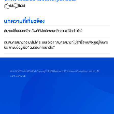
อลล์
ใช่
ไม่ใช่
เ
บทความที่เกี่ยวข้อง
ข้
า
ฉันจะเปลี่ยนเบอร์โทรศัพท์ที่ใช้สมัครสมาชิกอเมซ ได้อย่างไร?
ถึ
ง
ฉันสมัครสมาชิกอเมซไม่ได้ ระบบแจ้งว่า “สมัครสมาชิกไม่สำเร็จพบข้อมูลผู้ใช้บัตร
ฐ
ประชาชนนี้อยู่แล้ว” ฉันต้องทำอย่างไร?
า
น
ลู
ก
นโยบายความเป็นส่วนตัว
| Copyright @2026 Ascend Commerce Company Limited. All
ค้
right reserved.
า
ที่
ใ
ห
ญ่
ที่
สุ