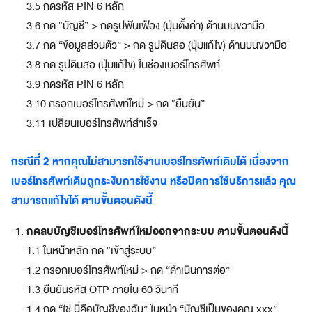
3.5 กดรหัส PIN 6 หลัก
ดี
ย
3.6 กด “บัญชี” > กดรูปฟันเฟือง (ปุ่มตั้งค่า) ด้านบนขวามือ
ว
3.7 กด “ข้อมูลส่วนตัว” > กด รูปดินสอ (ปุ่มแก้ไข) ด้านบนขวามือ
ร
3.8 กด รูปดินสอ (ปุ่มแก้ไข) ในช่องเบอร์โทรศัพท์
ว
ม
3.9 กดรหัส PIN 6 หลัก
ทุ
3.10 กรอกเบอร์โทรศัพท์ใหม่ > กด “ยืนยัน”
ก
3.11 เปลี่ยนเบอร์โทรศัพท์สำเร็จ
สิ
ท
ธิ
กรณีที่ 2 หากคุณไม่สามารถใช้งานเบอร์โทรศัพท์เดิมได้ เนื่องจาก
ป
เบอร์โทรศัพท์เดิมถูกระงับการใช้งาน หรือปิดการใช้บริการแล้ว คุณ
ร
สามารถแก้ไขได้ ตามขั้นตอนดังนี้
ะ
โ
กดลบบัญชีเบอร์โทรศัพท์ใหม่ออกจากระบบ ตามขั้นตอนดังนี้
ย
1.1 ในหน้าหลัก กด “เข้าสู่ระบบ”
ช
น์
1.2 กรอกเบอร์โทรศัพท์ใหม่ > กด “ดำเนินการต่อ”
จ
1.3 ยืนยันรหัส OTP ภายใน 60 วินาที
า
1.4 กด “ใช่ นี่คือบัญชีของฉัน” ในหน้า “บัญชีเป็นของคุณ xxx”