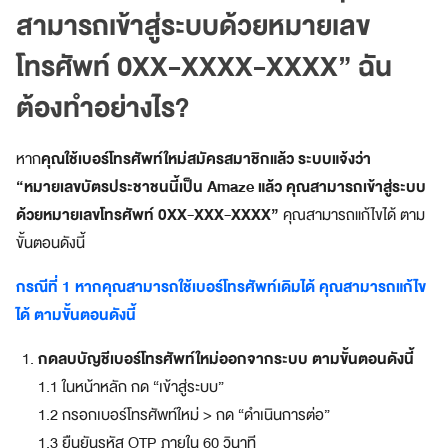
สามารถเข้าสู่ระบบด้วยหมายเลข
a
z
โทรศัพท์ 0XX-XXXX-XXXX” ฉัน
e
S
ต้องทำอย่างไร?
u
p
e
คุณใช้เบอร์โทรศัพท์ใหม่สมัครสมาชิกแล้ว ระบบแจ้งว่า
หาก
r
“หมายเลขบัตรประชาชนนี้เป็น Amaze แล้ว คุณสามารถเข้าสู่ระบบ
A
ด้วยหมายเลขโทรศัพท์ 0XX-XXX-XXXX”
คุณสามารถแก้ไขได้ ตาม
p
p
ขั้นตอนดังนี้
แ
อ
กรณีที่ 1 หากคุณสามารถใช้เบอร์โทรศัพท์เดิมได้ คุณสามารถแก้ไข
ป
ได้ ตามขั้นตอนดังนี้
เ
ดี
กดลบบัญชีเบอร์โทรศัพท์ใหม่ออกจากระบบ ตามขั้นตอนดังนี้
ย
1.1 ในหน้าหลัก กด “เข้าสู่ระบบ”
ว
ต
1.2 กรอกเบอร์โทรศัพท์ใหม่ > กด “ดำเนินการต่อ”
อ
1.3 ยืนยันรหัส OTP ภายใน 60 วินาที