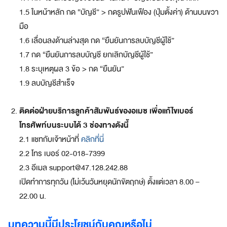
ก
พ
1.5 ในหน้าหลัก กด “บัญชี” > กดรูปฟันเฟือง (ปุ่มตั้งค่า) ด้านบนขวา
า
มือ
ร์
1.6 เลื่อนลงด้านล่างสุด กด “ยืนยันการลบบัญชีผู้ใช้”
ท
1.7 กด “ยืนยันการลบบัญชี ยกเลิกบัญชีผู้ใช้”
เ
น
1.8 ระบุเหตุผล 3 ข้อ > กด “ยืนยัน”
อ
1.9 ลบบัญชีสำเร็จ
ร์
ชั้
ติดต่อฝ่ายบริการลูกค้าสัมพันธ์ของอเมซ เพื่อแก้ไขเบอร์
น
นำ
โทรศัพท์บนระบบได้ 3 ช่องทางดังนี้
2.1 แชทกับเจ้าหน้าที่
คลิกที่นี่
เปิด
2.2 โทร เบอร์ 02-018-7399
ร้า
2.3 อีเมล
support@47.128.242.88
นกับอ
เปิดทำการทุกวัน (ไม่เว้นวันหยุดนักขัตฤกษ์) ตั้งแต่เวลา 8.00 –
22.00 น.
เม
ซม
บทความนี้มีประโยชน์กับคุณหรือไม่