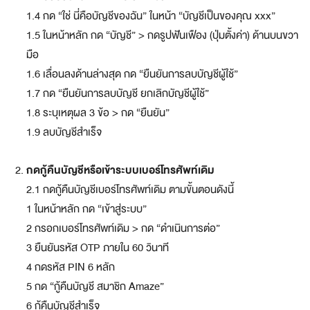
บ
1.4 กด “ใช่ นี่คือบัญชีของฉัน” ในหน้า “บัญชีเป็นของคุณ xxx”
โ
1.5 ในหน้าหลัก กด “บัญชี” > กดรูปฟันเฟือง (ปุ่มตั้งค่า) ด้านบนขวา
จ
ท
มือ
ย์
1.6 เลื่อนลงด้านล่างสุด กด “ยืนยันการลบบัญชีผู้ใช้”
ทุ
1.7 กด “ยืนยันการลบบัญชี ยกเลิกบัญชีผู้ใช้”
ก
1.8 ระบุเหตุผล 3 ข้อ > กด “ยืนยัน”
ดิ
จิ
1.9 ลบบัญชีสำเร็จ
ทั
ล
กดกู้คืนบัญชีหรือเข้าระบบเบอร์โทรศัพท์เดิม
ไ
2.1 กดกู้คืนบัญชีเบอร์โทรศัพท์เดิม ตามขั้นตอนดังนี้
ล
ฟ์
1 ในหน้าหลัก กด “เข้าสู่ระบบ”
ส
2 กรอกเบอร์โทรศัพท์เดิม > กด “ดำเนินการต่อ”
ไ
3 ยืนยันรหัส OTP ภายใน 60 วินาที
ต
ล์
4 กดรหัส PIN 6 หลัก
5 กด “กู้คืนบัญชี สมาชิก Amaze”
สมา
6 กู้คืนบัญชีสำเร็จ